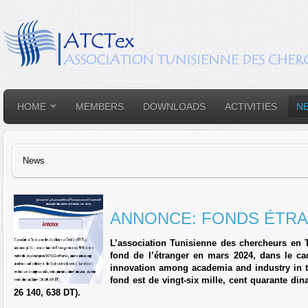
HOME
MEMBERS
DOWNLOADS
ACTIVITIES
N
News
ANNONCE: FONDS ÉTR
L’association Tunisienne des chercheurs en T
fond de l’étranger en mars 2024, dans le c
innovation among academia and industry in the
fond est de vingt-six mille, cent quarante dina
26 140, 638 DT).