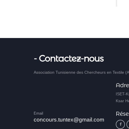
- Contactez-nous
Association Tunisienne des Chercheurs en Textile (
Adre
ISET-Ks
Ksar He
Rése
Email
concours.tuntex@gmail.com