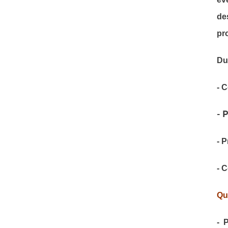
de
pr
Du
- 
- 
- 
- 
Qui
- 