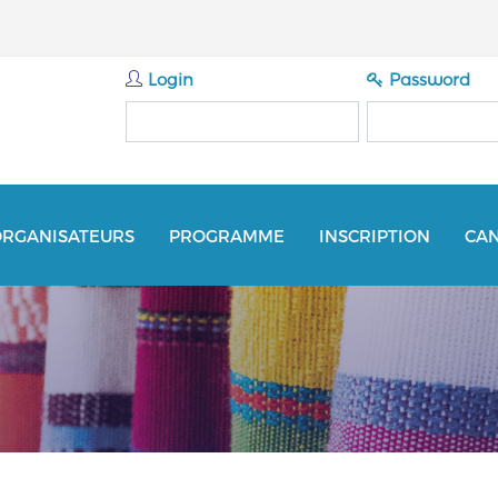
Login
Password
ORGANISATEURS
PROGRAMME
INSCRIPTION
CA