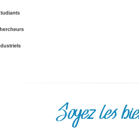
Etudiants
Chercheurs
ndustriels
Soyez les bi