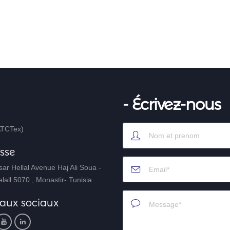
- Écrivez-nous
ATCTex)
sse
ar Hellal Avenue Haj Ali Soua -
lall 5070 , Monastir- Tunisia
aux sociaux