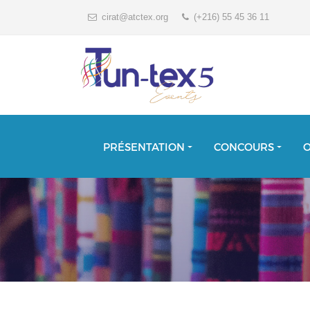
cirat@atctex.org
(+216) 55 45 36 11
PRÉSENTATION
CONCOURS